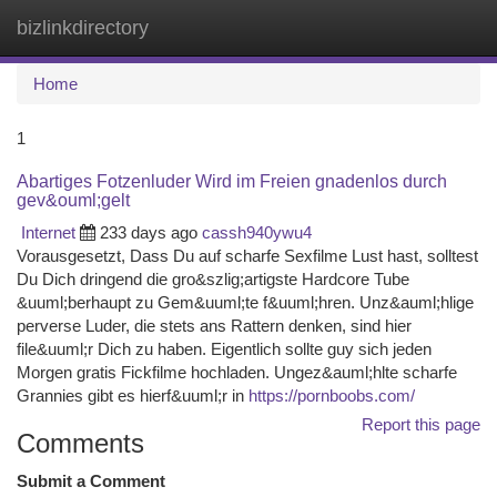
bizlinkdirectory
Togg
navi
Home
1
Abartiges Fotzenluder Wird im Freien gnadenlos durch
gev&ouml;gelt
Internet
233 days ago
cassh940ywu4
Vorausgesetzt, Dass Du auf scharfe Sexfilme Lust hast, solltest
Du Dich dringend die gro&szlig;artigste Hardcore Tube
&uuml;berhaupt zu Gem&uuml;te f&uuml;hren. Unz&auml;hlige
perverse Luder, die stets ans Rattern denken, sind hier
file&uuml;r Dich zu haben. Eigentlich sollte guy sich jeden
Morgen gratis Fickfilme hochladen. Ungez&auml;hlte scharfe
Grannies gibt es hierf&uuml;r in
https://pornboobs.com/
Report this page
Comments
Submit a Comment