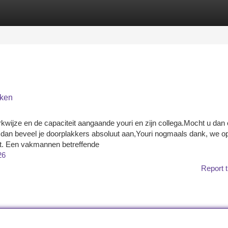
tegories
Register
Login
rken
ijze en de capaciteit aangaande youri en zijn collega.Mocht u dan
 dan beveel je doorplakkers absoluut aan,Youri nogmaals dank, we o
iet. Een vakmannen betreffende
26
Report t