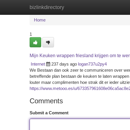
bizlinkdirectory
Home
New Site Listings
Add Site
Ca
Home
1
Mijn Keuken wrappen friesland krijgen om te we
Internet
237 days ago
logan737u2py4
We Bestaan dan ook zeer te communiceren over werkw
betreffende plan bestaan de keuken te laten wrappen
louter maar complimenten hoe strak dit er ieder uitz
https://www.metooo.es/u/673357961608e06ca5ac8e
Comments
Submit a Comment