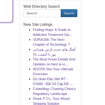
Web Directory Search
Search
New Site Listings
Finding Hope: A Guide to
Addiction Treatment Op...
SORA168: The Next
Chapter of Technology ?
آهنگ های جدید نازنین همدانی
پور با کیفیت بالا
The Must Know Details And
Updates on best ai vi...
WSO55 Slot Your Ultimate
Overview
Dự đoán Đặc biệt MT -
XSMB : Bắt Số Cặp Đề ...
Cnlawblog: Charting China's
Regulatory Landscape
Shark P CL: Your Wood
Stripping Solution