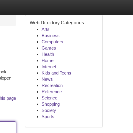
Web Directory Categories
Arts
Business
Computers
Games
Health
Home
Internet
 ook
Kids and Teens
plopen
News
Recreation
Reference
Science
his page
Shopping
Society
Sports