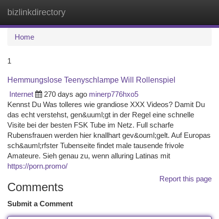
bizlinkdirectory
Togg
navi
Home
1
Hemmungslose Teenyschlampe Will Rollenspiel
Internet
270 days ago
minerp776hxo5
Kennst Du Was tolleres wie grandiose XXX Videos? Damit Du
das echt verstehst, gen&uuml;gt in der Regel eine schnelle
Visite bei der besten FSK Tube im Netz. Full scharfe
Rubensfrauen werden hier knallhart gev&ouml;gelt. Auf Europas
sch&auml;rfster Tubenseite findet male tausende frivole
Amateure. Sieh genau zu, wenn alluring Latinas mit
https://porn.promo/
Report this page
Comments
Submit a Comment