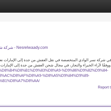
tegories
Register
Login
شركة شحن من جدة الي الامارات - نسر الوادي للشحن الدولي - Nesrelwaady.com
ي شركة نسر الوادي المتخصصة في نقل العفش من جدة إلى الإمارات نعم
ووفقًا لآراء الخبراء والتجار، في مجال شحن العفش من جدة إلى الإمارات
y.com/%D8%B4%D8%B1%D9%83%D8%A9-%D9%86%D9%82%D9%84-
8%AC%D8%AF%D8%A9-%D8%A5%D9%84%D9%89-
%B1%D8%A7%D8%AA/
Report t