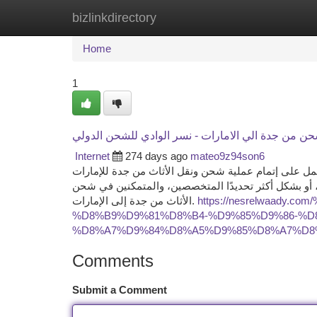
bizlinkdirectory
Home
New Site Listings
Add Site
Ca
Home
1
Internet
274 days ago
mateo9z94son6
ل على إتمام عملية شحن ونقل الأثاث من جدة للإمارات
، أو بشكل أكثر تحديدًا المتخصصين، والمتمكنين في شحن
الأثاث من جدة إلى الإمارات.
https://nesrelwaad
%D8%B9%D9%81%D8%B4-%D9%85%D9%86-%D
%D8%A7%D9%84%D8%A5%D9%85%D8%A7%D8
Comments
Submit a Comment