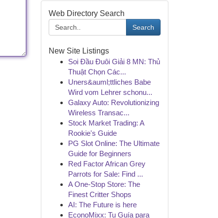
Web Directory Search
Search
New Site Listings
Soi Đầu Đuôi Giải 8 MN: Thủ
Thuật Chọn Các...
Uners&auml;ttliches Babe
Wird vom Lehrer schonu...
Galaxy Auto: Revolutionizing
Wireless Transac...
Stock Market Trading: A
Rookie's Guide
PG Slot Online: The Ultimate
Guide for Beginners
Red Factor African Grey
Parrots for Sale: Find ...
A One-Stop Store: The
Finest Critter Shops
AI: The Future is here
EconoMixx: Tu Guía para