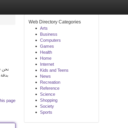
Web Directory Categories
Arts
Business
Computers
Games
Health
Home
Internet
نحن ف
Kids and Teens
بدقة 
News
Recreation
Reference
Science
Shopping
his page
Society
Sports