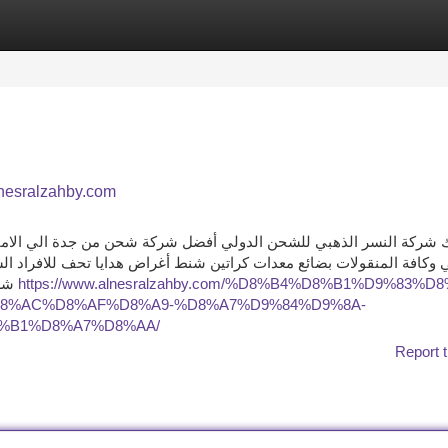
tegories
Register
Login
شركة شحن من جدة الي الامارات - - Alnesralzahby.com
 شركة النسر الذهبي للشحن الدولي أفضل شركة شحن من جدة الي الامار
 وكافة المنقولات بضائع معدات كراتين شنط أغراض هدايا تحف للافراد الش
شركة النسر الذهبي خصم مميز 20% على نقل الأثاث لدولة
https://www.alnesralzahby.com/%D8%B4%D8%B1%D9%83%D8
8%AC%D8%AF%D8%A9-%D8%A7%D9%84%D9%8A-
%B1%D8%A7%D8%AA/
Report t