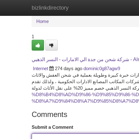
bizlinkdirectory
Home
New Site Listings
Add Site
Ca
Home
1
 النسر الذهبي
Internet
274 days ago
dominic0g87agw9
ات خبرة كبيرة وطويلة بعملية في شحن العفش والاثاث
ركات المكاتب المصانع الادارات الحكومية ، ولذلك تقدم
%D8%B4%D8%AD%D9%86-%D9%85%D9%86-%D
%D8%A7%D9%84%D8%A7%D9%85%D8%A7%D8
Comments
Submit a Comment