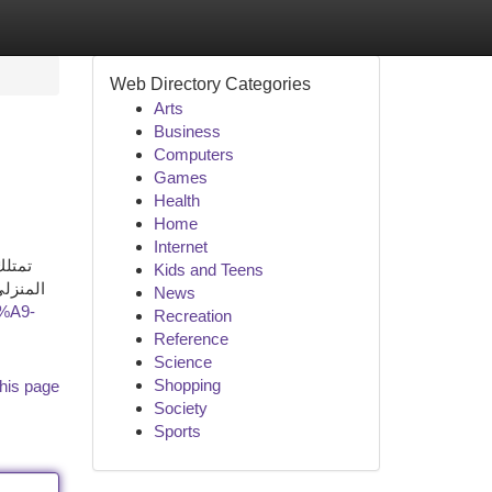
Web Directory Categories
Arts
Business
Computers
Games
Health
Home
Internet
تمتلك
Kids and Teens
المنزلي
News
%A9-
Recreation
Reference
Science
Shopping
his page
Society
Sports