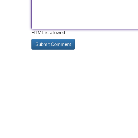
HTML is allowed