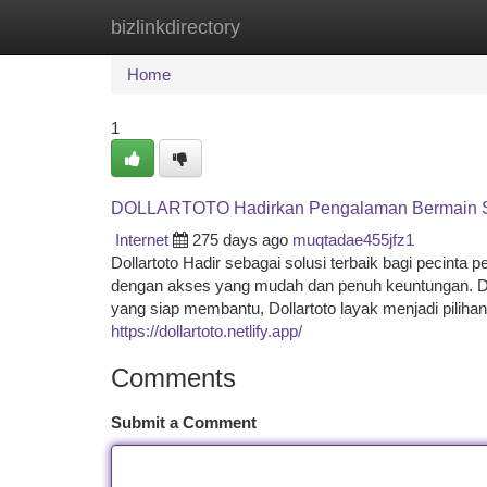
bizlinkdirectory
Home
New Site Listings
Add Site
Ca
Home
1
DOLLARTOTO Hadirkan Pengalaman Bermain Slo
Internet
275 days ago
muqtadae455jfz1
Dollartoto Hadir sebagai solusi terbaik bagi pecinta
dengan akses yang mudah dan penuh keuntungan. Den
yang siap membantu, Dollartoto layak menjadi pilihan
https://dollartoto.netlify.app/
Comments
Submit a Comment