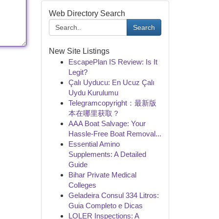
Web Directory Search
Search
New Site Listings
EscapePlan IS Review: Is It
Legit?
Çalı Uyducu: En Ucuz Çalı
Uydu Kurulumu
Telegramcopyright：最新版
本在哪里获取？
AAA Boat Salvage: Your
Hassle-Free Boat Removal...
Essential Amino
Supplements: A Detailed
Guide
Bihar Private Medical
Colleges
Geladeira Consul 334 Litros:
Guia Completo e Dicas
LOLER Inspections: A