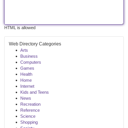
HTML is allowed
Web Directory Categories
Arts
Business
Computers
Games
Health
Home
Internet
Kids and Teens
News
Recreation
Reference
Science
Shopping