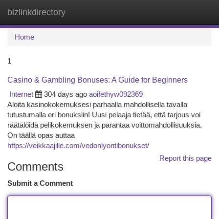
bizlinkdirectory
Togg
navi
Home
1
Casino & Gambling Bonuses: A Guide for Beginners
Internet
304 days ago
aoifethyw092369
Aloita kasinokokemuksesi parhaalla mahdollisella tavalla
tutustumalla eri bonuksiin! Uusi pelaaja tietää, että tarjous voi
räätälöidä pelikokemuksen ja parantaa voittomahdollisuuksia.
On täällä opas auttaa
https://veikkaajille.com/vedonlyontibonukset/
Report this page
Comments
Submit a Comment