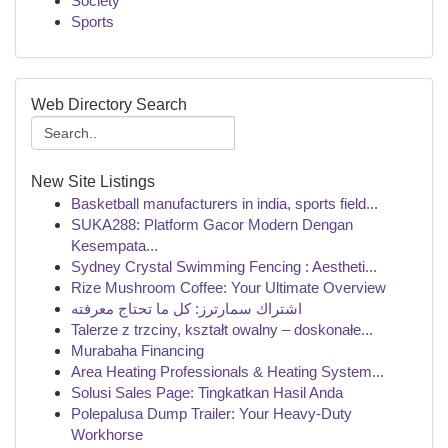
Society
Sports
Web Directory Search
New Site Listings
Basketball manufacturers in india, sports field...
SUKA288: Platform Gacor Modern Dengan
Kesempata...
Sydney Crystal Swimming Fencing : Aestheti...
Rize Mushroom Coffee: Your Ultimate Overview
اشتراك سمارترز: كل ما تحتاج معرفته
Talerze z trzciny, kształt owalny – doskonałe...
Murabaha Financing
Area Heating Professionals & Heating System...
Solusi Sales Page: Tingkatkan Hasil Anda
Polepalusa Dump Trailer: Your Heavy-Duty
Workhorse