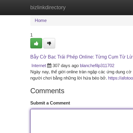
bizlinkdirectory
Home
New Site Listings
Add Site
Ca
Home
1
Bẫy Cờ Bạc Trái Phép Online: Từng Cụm Từ Lừ
Internet
307 days ago
blanchefilp311702
Ngày nay, thế giới online tràn ngập các ứng dụng cờ 
người chơi bằng những lời hứa béo bở.
https://afoto
Comments
Submit a Comment