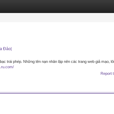
tegories
Register
Login
a Đảo|
bạc trái phép. Những tên nạn nhân lập nên các trang web giả mạo, lô
o.ru.com/
Report t