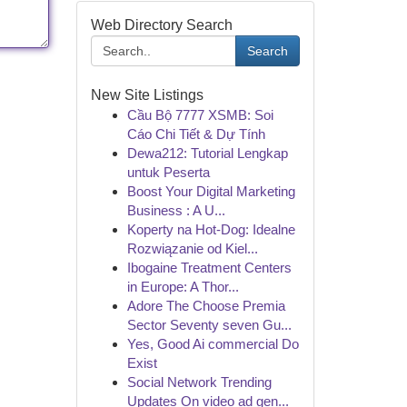
Web Directory Search
Search
New Site Listings
Cầu Bộ 7777 XSMB: Soi
Cáo Chi Tiết & Dự Tính
Dewa212: Tutorial Lengkap
untuk Peserta
Boost Your Digital Marketing
Business : A U...
Koperty na Hot-Dog: Idealne
Rozwiązanie od Kiel...
Ibogaine Treatment Centers
in Europe: A Thor...
Adore The Choose Premia
Sector Seventy seven Gu...
Yes, Good Ai commercial Do
Exist
Social Network Trending
Updates On video ad gen...