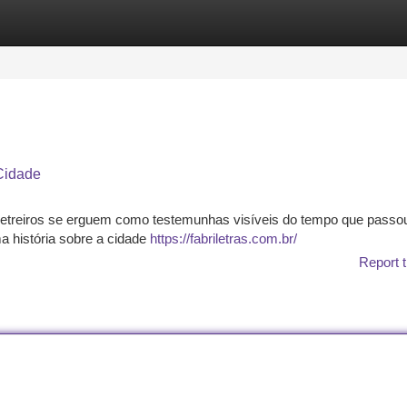
tegories
Register
Login
 Cidade
s letreiros se erguem como testemunhas visíveis do tempo que passo
ma história sobre a cidade
https://fabriletras.com.br/
Report t