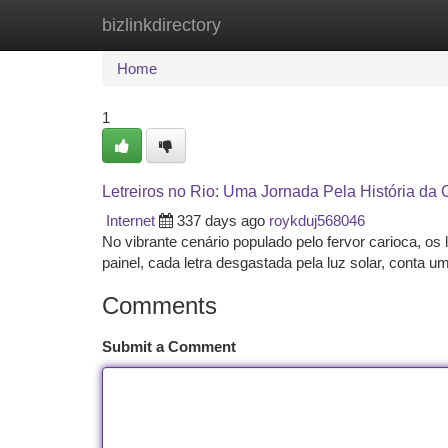
bizlinkdirectory
Home
New Site Listings
Add Site
Ca
Home
1
Letreiros no Rio: Uma Jornada Pela História da
Internet
337 days ago
roykduj568046
No vibrante cenário populado pelo fervor carioca, o
painel, cada letra desgastada pela luz solar, conta u
Comments
Submit a Comment