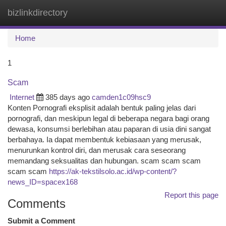
bizlinkdirectory
Togg
navi
Home
1
Scam
Internet
385 days ago
camden1c09hsc9
Konten Pornografi eksplisit adalah bentuk paling jelas dari
pornografi, dan meskipun legal di beberapa negara bagi orang
dewasa, konsumsi berlebihan atau paparan di usia dini sangat
berbahaya. Ia dapat membentuk kebiasaan yang merusak,
menurunkan kontrol diri, dan merusak cara seseorang
memandang seksualitas dan hubungan. scam scam scam
scam scam
https://ak-tekstilsolo.ac.id/wp-content/?
news_ID=spacex168
Report this page
Comments
Submit a Comment