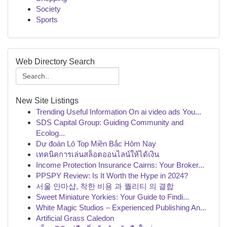
Society
Sports
Web Directory Search
New Site Listings
Trending Useful Information On ai video ads You...
SDS Capital Group: Guiding Community and
Ecolog...
Dự đoán Lô Top Miền Bắc Hôm Nay
เทคนิคการเล่นสล็อตออนไลน์ให้ได้เงิน
Income Protection Insurance Cairns: Your Broker...
PPSPY Review: Is It Worth the Hype in 2024?
서울 안마샵, 착한 비용 과 퀄리티 의 결합
Sweet Miniature Yorkies: Your Guide to Findi...
White Magic Studios – Experienced Publishing An...
Artificial Grass Caledon