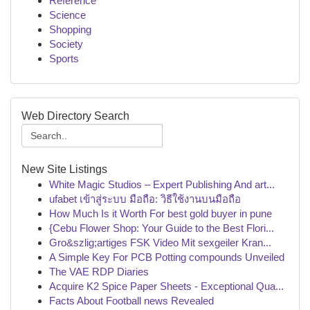
Reference
Science
Shopping
Society
Sports
Web Directory Search
New Site Listings
White Magic Studios – Expert Publishing And art...
ufabet เข้าสู่ระบบ มือถือ: วิธีใช้งานบนมือถือ
How Much Is it Worth For best gold buyer in pune
{Cebu Flower Shop: Your Guide to the Best Flori...
Gro&szlig;artiges FSK Video Mit sexgeiler Kran...
A Simple Key For PCB Potting compounds Unveiled
The VAE RDP Diaries
Acquire K2 Spice Paper Sheets - Exceptional Qua...
Facts About Football news Revealed