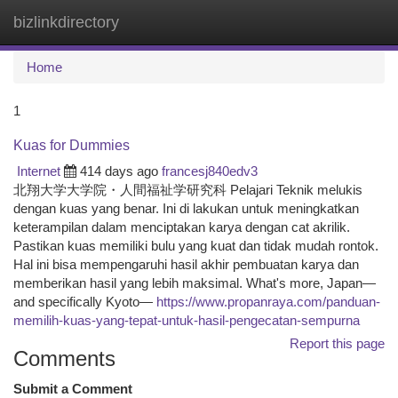
bizlinkdirectory
Togg
navi
Home
1
Kuas for Dummies
Internet
414 days ago
francesj840edv3
北翔大学大学院・人間福祉学研究科 Pelajari Teknik melukis
dengan kuas yang benar. Ini di lakukan untuk meningkatkan
keterampilan dalam menciptakan karya dengan cat akrilik.
Pastikan kuas memiliki bulu yang kuat dan tidak mudah rontok.
Hal ini bisa mempengaruhi hasil akhir pembuatan karya dan
memberikan hasil yang lebih maksimal. What's more, Japan—
and specifically Kyoto—
https://www.propanraya.com/panduan-
memilih-kuas-yang-tepat-untuk-hasil-pengecatan-sempurna
Report this page
Comments
Submit a Comment