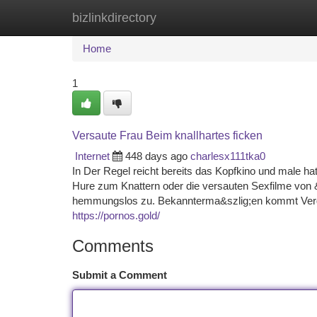
bizlinkdirectory
Home
New Site Listings
Add Site
Ca
Home
1
Versaute Frau Beim knallhartes ficken
Internet
448 days ago
charlesx111tka0
In Der Regel reicht bereits das Kopfkino und male hat
Hure zum Knattern oder die versauten Sexfilme von &O
hemmungslos zu. Bekannterma&szlig;en kommt Verg
https://pornos.gold/
Comments
Submit a Comment