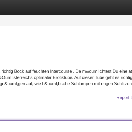
tegories
Register
Login
 richtig Bock auf feuchten Intercourse . Da m&ouml;chtest Du eine at
uml;sterreichs optimaler Erotiktube. Auf dieser Tube geht es richti
n&uuml;gen auf, wie h&uuml;bsche Schlampen mit engen Schlitzen
Report t