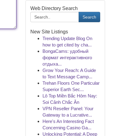
Web Directory Search
Search
New Site Listings
Trending Update Blog On
how to get cited by cha...
BongaCams: удобный
формат интерактивного
отдыха...
Grow Your Reach: A Guide
to Text Message Camp...
Trehan Floors One Particular
Superior Earth Sec...
Lô Top Miền Bắc Hôm Nay:
Soi Cảnh Chắc Ăn
VPN Reseller Panel: Your
Gateway to a Lucrative...
Here's An Interesting Fact
Concerning Casino Ga...
Unlocking Potential: A Deep