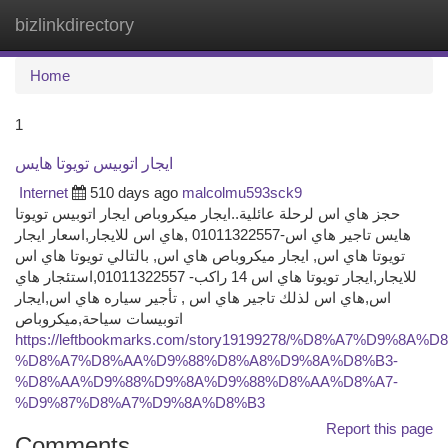
bizlinkdirectory
Togg
navi
Home
1
ايجار اتوبيس تويوتا هايس
Internet
510 days ago
malcolmu593sck9
حجز هاي اس لرحلة عائلية..ايجار ميكروباص ايجار اتوبيس تويوتا
هايس تاجير هاي اس-01011322557 ,هاي اس للايجار,اسعار ايجار
تويوتا هاي اس, ايجار ميكروباص هاي اس, بالتالي تويوتا هاي اس
للايجار,ايجار تويوتا هاي اس 14 راكب- 01011322557,استئجار هاي
اس,هاي اس لذلك تاجير هاي اس , تأجير سياره هاي اس,ايجار
اتوبيسات سياحة,ميكروباص
https://leftbookmarks.com/story19199278/%D8%A7%D9%8
%D8%A7%D8%AA%D9%88%D8%A8%D9%8A%D8%B3-
%D8%AA%D9%88%D9%8A%D9%88%D8%AA%D8%A7-
%D9%87%D8%A7%D9%8A%D8%B3
Report this page
Comments