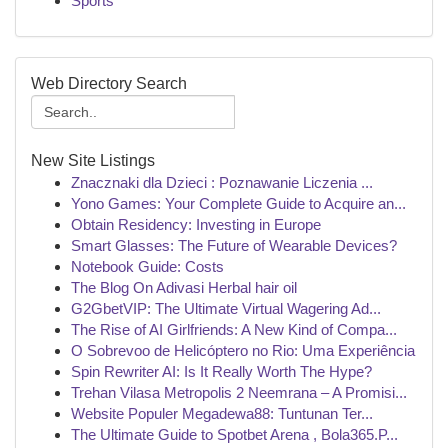
Sports
Web Directory Search
New Site Listings
Znacznaki dla Dzieci : Poznawanie Liczenia ...
Yono Games: Your Complete Guide to Acquire an...
Obtain Residency: Investing in Europe
Smart Glasses: The Future of Wearable Devices?
Notebook Guide: Costs
The Blog On Adivasi Herbal hair oil
G2GbetVIP: The Ultimate Virtual Wagering Ad...
The Rise of AI Girlfriends: A New Kind of Compa...
O Sobrevoo de Helicóptero no Rio: Uma Experiência
Spin Rewriter AI: Is It Really Worth The Hype?
Trehan Vilasa Metropolis 2 Neemrana – A Promisi...
Website Populer Megadewa88: Tuntunan Ter...
The Ultimate Guide to Spotbet Arena , Bola365.P...