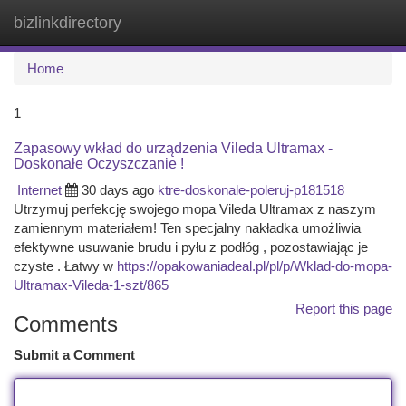
bizlinkdirectory
Togg
navi
Home
1
Zapasowy wkład do urządzenia Vileda Ultramax -
Doskonałe Oczyszczanie !
Internet
30 days ago
ktre-doskonale-poleruj-p181518
Utrzymuj perfekcję swojego mopa Vileda Ultramax z naszym
zamiennym materiałem! Ten specjalny nakładka umożliwia
efektywne usuwanie brudu i pyłu z podłóg , pozostawiając je
czyste . Łatwy w
https://opakowaniadeal.pl/pl/p/Wklad-do-mopa-
Ultramax-Vileda-1-szt/865
Report this page
Comments
Submit a Comment