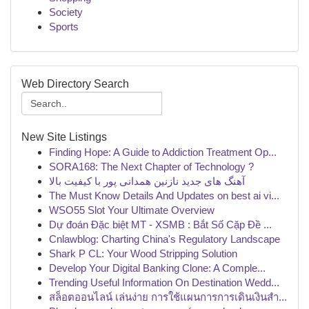
Society
Sports
Web Directory Search
New Site Listings
Finding Hope: A Guide to Addiction Treatment Op...
SORA168: The Next Chapter of Technology ?
آهنگ های جدید نازنین همدانی پور با کیفیت بالا
The Must Know Details And Updates on best ai vi...
WSO55 Slot Your Ultimate Overview
Dự đoán Đặc biệt MT - XSMB : Bắt Số Cặp Đề ...
Cnlawblog: Charting China's Regulatory Landscape
Shark P CL: Your Wood Stripping Solution
Develop Your Digital Banking Clone: A Comple...
Trending Useful Information On Destination Wedd...
สล็อตออนไลน์ เล่นง่าย การใช้แผนการการเดินเงินสำ...