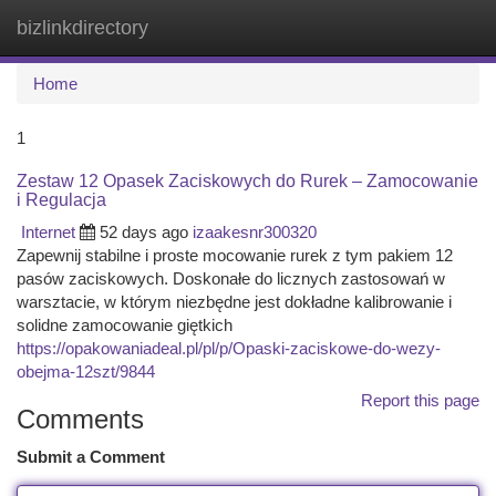
bizlinkdirectory
Togg
navi
Home
1
Zestaw 12 Opasek Zaciskowych do Rurek – Zamocowanie
i Regulacja
Internet
52 days ago
izaakesnr300320
Zapewnij stabilne i proste mocowanie rurek z tym pakiem 12
pasów zaciskowych. Doskonałe do licznych zastosowań w
warsztacie, w którym niezbędne jest dokładne kalibrowanie i
solidne zamocowanie giętkich
https://opakowaniadeal.pl/pl/p/Opaski-zaciskowe-do-wezy-
obejma-12szt/9844
Report this page
Comments
Submit a Comment