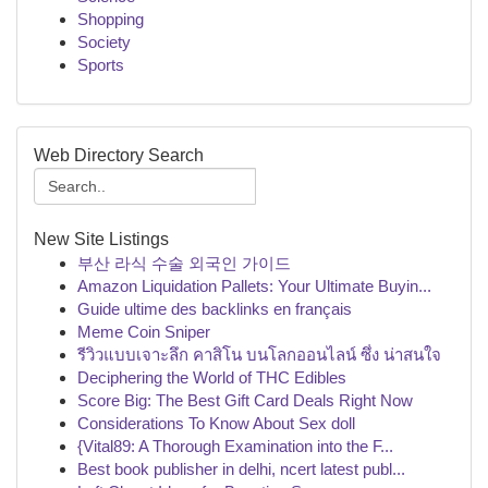
Shopping
Society
Sports
Web Directory Search
New Site Listings
부산 라식 수술 외국인 가이드
Amazon Liquidation Pallets: Your Ultimate Buyin...
Guide ultime des backlinks en français
Meme Coin Sniper
รีวิวแบบเจาะลึก คาสิโน บนโลกออนไลน์ ซึ่ง น่าสนใจ
Deciphering the World of THC Edibles
Score Big: The Best Gift Card Deals Right Now
Considerations To Know About Sex doll
{Vital89: A Thorough Examination into the F...
Best book publisher in delhi, ncert latest publ...