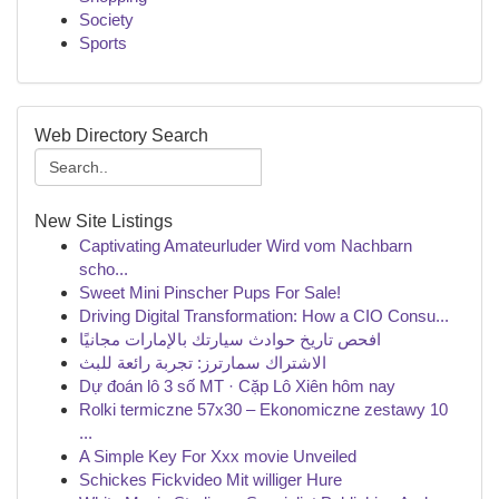
Society
Sports
Web Directory Search
New Site Listings
Captivating Amateurluder Wird vom Nachbarn
scho...
Sweet Mini Pinscher Pups For Sale!
Driving Digital Transformation: How a CIO Consu...
افحص تاريخ حوادث سيارتك بالإمارات مجانيًا
الاشتراك سمارترز: تجربة رائعة للبث
Dự đoán lô 3 số MT · Cặp Lô Xiên hôm nay
Rolki termiczne 57x30 – Ekonomiczne zestawy 10
...
A Simple Key For Xxx movie Unveiled
Schickes Fickvideo Mit williger Hure