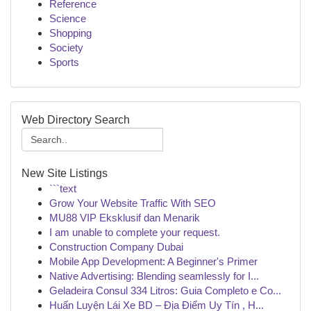
Reference
Science
Shopping
Society
Sports
Web Directory Search
New Site Listings
```text
Grow Your Website Traffic With SEO
MU88 VIP Eksklusif dan Menarik
I am unable to complete your request.
Construction Company Dubai
Mobile App Development: A Beginner's Primer
Native Advertising: Blending seamlessly for I...
Geladeira Consul 334 Litros: Guia Completo e Co...
Huấn Luyện Lái Xe BD – Địa Điểm Uy Tín , H...