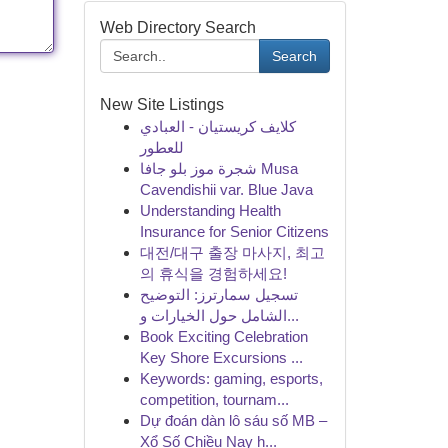
Web Directory Search
Search
New Site Listings
كلايف كريستيان - العبادي
للعطور
شجرة موز بلو جافا Musa
Cavendishii var. Blue Java
Understanding Health
Insurance for Senior Citizens
대전/대구 출장 마사지, 최고
의 휴식을 경험하세요!
تسجيل سمارترز: التوضيح
الشامل حول الخيارات و...
Book Exciting Celebration
Key Shore Excursions ...
Keywords: gaming, esports,
competition, tournam...
Dự đoán dàn lô sáu số MB –
Xổ Số Chiều Nay h...