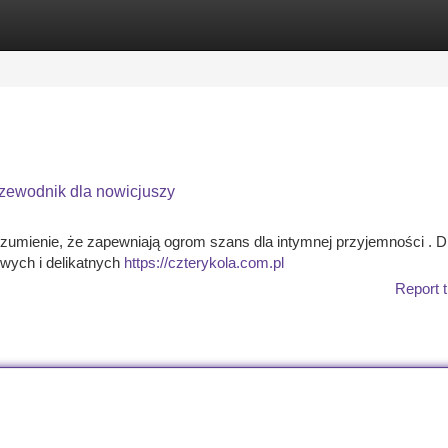
tegories
Register
Login
rzewodnik dla nowicjuszy
rozumienie, że zapewniają ogrom szans dla intymnej przyjemności . D
wych i delikatnych
https://czterykola.com.pl
Report t