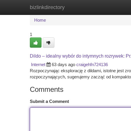
bizlinkdirectory
Home
New Site Listings
Add Site
Ca
Home
1
Dildo – idealny wybór do intymnych rozrywek: P
Internet
63 days ago
craigehfn724136
Rozpoczynając eksplorację z dildami, istotne jest z
rozpoczynających, sugerujemy zacząć od kompakto
Comments
Submit a Comment