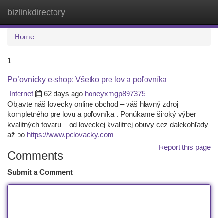
bizlinkdirectory
Togg
navi
Home
1
Poľovnícky e-shop: Všetko pre lov a poľovníka
Internet
62 days ago
honeyxmgp897375
Objavte náš lovecky online obchod – váš hlavný zdroj
kompletného pre lovu a poľovníka . Ponúkame široký výber
kvalitných tovaru – od loveckej kvalitnej obuvy cez dalekohľady
až po
https://www.polovacky.com
Report this page
Comments
Submit a Comment