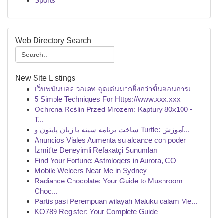
Sports
Web Directory Search
New Site Listings
เว็บพนันบอล วอเลท จุดเด่นมากยิ่งกว่าขั้นตอนการเ...
5 Simple Techniques For Https://www.xxx.xxx
Ochrona Roślin Przed Mrozem: Kaptury 80x100 -
T...
ساخت برنامه سینه با زبان پایتون و Turtle: آموزش...
Anuncios Viales Aumenta su alcance con poder
İzmit'te Deneyimli Refakatçi Sunumları
Find Your Fortune: Astrologers in Aurora, CO
Mobile Welders Near Me in Sydney
Radiance Chocolate: Your Guide to Mushroom
Choc...
Partisipasi Perempuan wilayah Maluku dalam Me...
KO789 Register: Your Complete Guide