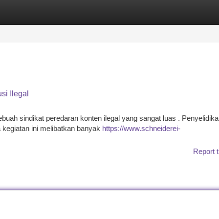
tegories
Register
Login
si Ilegal
uah sindikat peredaran konten ilegal yang sangat luas . Penyelidik
kegiatan ini melibatkan banyak
https://www.schneiderei-
Report t