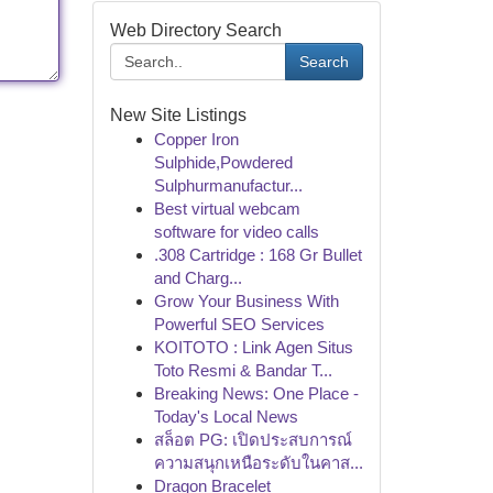
Web Directory Search
Search
New Site Listings
Copper Iron
Sulphide,Powdered
Sulphurmanufactur...
Best virtual webcam
software for video calls
.308 Cartridge : 168 Gr Bullet
and Charg...
Grow Your Business With
Powerful SEO Services
KOITOTO : Link Agen Situs
Toto Resmi & Bandar T...
Breaking News: One Place -
Today's Local News
สล็อต PG: เปิดประสบการณ์
ความสนุกเหนือระดับในคาส...
Dragon Bracelet