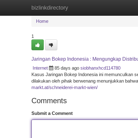
bizlinkdirectory
Home
New Site Listings
Add Site
Ca
Home
1
Jaringan Bokep Indonesia : Mengungkap Distribu
Internet
85 days ago
siobhanxhcd114780
Kasus Jaringan Bokep Indonesia ini memunculkan seb
dilakukan oleh pihak berwenang menunjukkan bahwa 
markt.at/schneiderei-markt-wien/
Comments
Submit a Comment