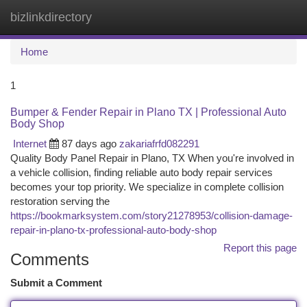
bizlinkdirectory
Togg
navi
Home
1
Bumper & Fender Repair in Plano TX | Professional Auto
Body Shop
Internet
87 days ago
zakariafrfd082291
Quality Body Panel Repair in Plano, TX When you're involved in
a vehicle collision, finding reliable auto body repair services
becomes your top priority. We specialize in complete collision
restoration serving the
https://bookmarksystem.com/story21278953/collision-damage-
repair-in-plano-tx-professional-auto-body-shop
Report this page
Comments
Submit a Comment