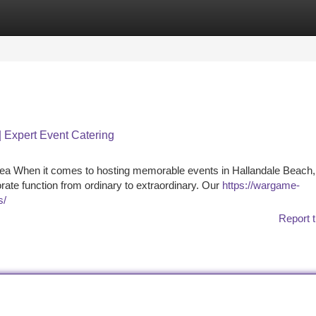
tegories
Register
Login
| Expert Event Catering
ea When it comes to hosting memorable events in Hallandale Beach,
rate function from ordinary to extraordinary. Our
https://wargame-
s/
Report t