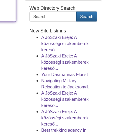
Web Directory Search
Search
New Site Listings
A JóSzaki Ereje: A
közösségi szakemberek
kereső...
A JóSzaki Ereje: A
közösségi szakemberek
kereső...
Your Dasmariñas Florist
Navigating Military
Relocation to Jacksonvil...
A JóSzaki Ereje: A
közösségi szakemberek
kereső...
A JóSzaki Ereje: A
közösségi szakemberek
kereső...
Best trekking agency in