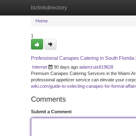
bizlinkdirectory
Home
New Site Listings
Add Site
Ca
Home
1
Professional Canapes Catering in South Florida 
Internet
90 days ago
adamzuis819628
Premium Canapes Catering Services in the Miami Ar
professional appetizer service can elevate your corpo
wiki.com/guide-to-selecting-canapes-for-formal-affair
Comments
Submit a Comment