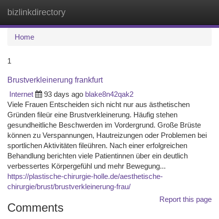
bizlinkdirectory
Togg
navi
Home
1
Brustverkleinerung frankfurt
Internet
93 days ago
blake8n42qak2
Viele Frauen Entscheiden sich nicht nur aus ästhetischen
Gründen fileür eine Brustverkleinerung. Häufig stehen
gesundheitliche Beschwerden im Vordergrund. Große Brüste
können zu Verspannungen, Hautreizungen oder Problemen bei
sportlichen Aktivitäten fileühren. Nach einer erfolgreichen
Behandlung berichten viele Patientinnen über ein deutlich
verbessertes Körpergefühl und mehr Bewegung...
https://plastische-chirurgie-holle.de/aesthetische-
chirurgie/brust/brustverkleinerung-frau/
Report this page
Comments