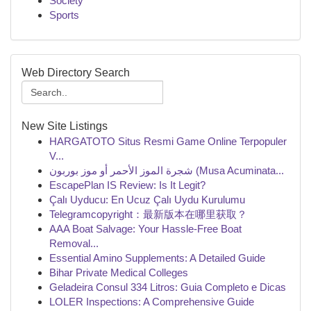
Society
Sports
Web Directory Search
New Site Listings
HARGATOTO Situs Resmi Game Online Terpopuler
V...
شجرة الموز الأحمر أو موز بوربون (Musa Acuminata...
EscapePlan IS Review: Is It Legit?
Çalı Uyducu: En Ucuz Çalı Uydu Kurulumu
Telegramcopyright：最新版本在哪里获取？
AAA Boat Salvage: Your Hassle-Free Boat
Removal...
Essential Amino Supplements: A Detailed Guide
Bihar Private Medical Colleges
Geladeira Consul 334 Litros: Guia Completo e Dicas
LOLER Inspections: A Comprehensive Guide